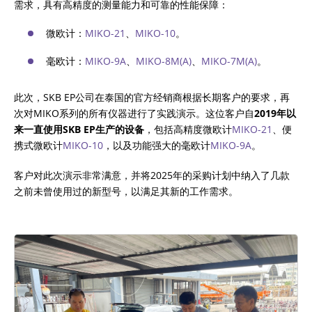
需求，具有高精度的测量能力和可靠的性能保障：
电感物性体中的电阻测量
微欧计：
MIKO-21
、
MIKO-10
。
毫欧计：
MIKO-9A
、
MIKO-8M(A)
、
MIKO-7M(A)
。
变压器消磁
此次，SKB EP公司在泰国的官方经销商根据长期客户的要求，再
次对MIKO系列的所有仪器进行了实践演示。这位客户自
2019
年以
来一直使用
SKB EP
生
产的设备
，包括高精度微欧计
MIKO-21
、便
携式微欧计
MIKO-10
，以及功能强大的毫欧计
MIKO-9A
。
热运行测试（冷却测试）
客户对此次演示非常满意，并将2025年的采购计划中纳入了几款
之前未曾使用过的新型号，以满足其新的工作需求。
电力变压器中有载分接开关OLTC的诊断
额外设备